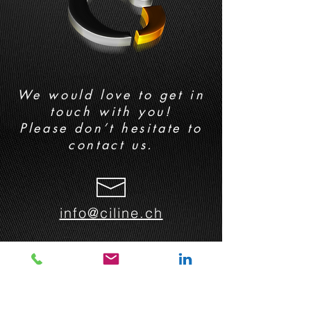
We would love to get in
touch with you!
Please don’t hesitate to
contact us.
info@ciline.ch
Ciline Werbetechnik Bern | Bodenacher17k
| 3047 Bremgarten bei Bern
Ciline Werbetechnik Zug | Seehofmatt 12a
| 6314 Unterägeri