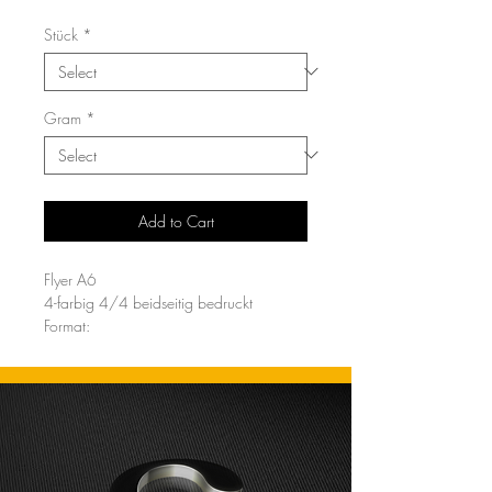
Stück
*
Gram
*
Add to Cart
Flyer A6
4-farbig 4/4 beidseitig bedruckt
Format: