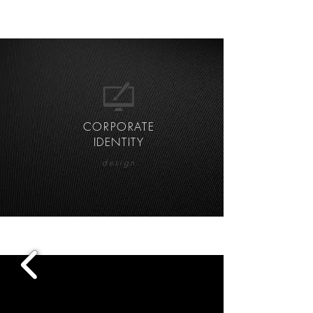
CORPORATE
IDENTITY
design