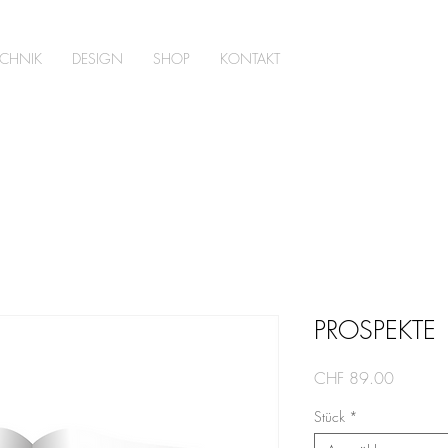
ECHNIK
DESIGN
SHOP
KONTAKT
PROSPEKTE
Preis
CHF 89.00
Stück
*