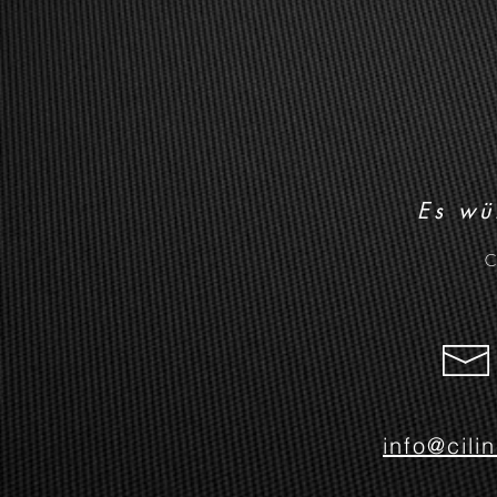
Es wü
C
info@cili